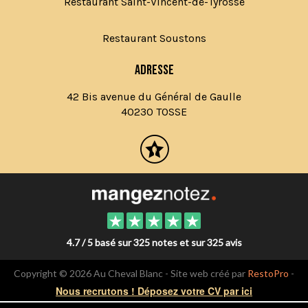
Restaurant Saint-Vincent-de-Tyrosse
Restaurant Soustons
Adresse
42 Bis avenue du Général de Gaulle
40230 TOSSE
4.7 / 5 basé sur 325 notes et sur 325 avis
Copyright © 2026 Au Cheval Blanc - Site web créé par
RestoPro
-
mentions légales
Nous recrutons ! Déposez votre CV par ici