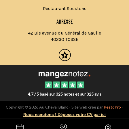
Restaurant Soustons
Adresse
42 Bis avenue du Général de Gaulle
40230 TOSSE
4.7 / 5 basé sur 325 notes et sur 325 avis
Copyright © 2026 Au Cheval Blanc - Site web créé par
RestoPro
-
mentions légales
Nous recrutons ! Déposez votre CV par ici